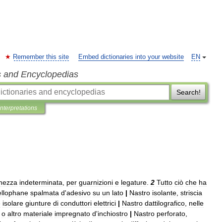
Remember this site
Embed dictionaries into your website
EN
s and Encyclopedias
Search!
Interpretations
hezza
indeterminata
,
per
guarnizioni
e
legature
.
2
Tutto
ciò
che
ha
ellophane
spalmata
d
'
adesivo
su
un
lato
|
Nastro
isolante
,
striscia
e
isolare
giunture
di
conduttori
elettrici
|
Nastro
dattilografico
,
nelle
o
altro
materiale
impregnato
d
'
inchiostro
|
Nastro
perforato
,