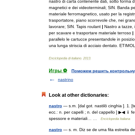
nastro
di
carta
contenente
dati
,
sotto
forma
d
magnetici
e
dei
videoterminali
;
SIN
.
Banda
pe
materiale
ferromagnetico
,
usato
per
la
regist
trasportatore
,
piano
scorrevole
che
,
nei
gran
lavorare
;
SIN
.
Tapis
roulant
|
Nastro
a
tazze
,
per
scavare
e
trasportare
materiale
terroso
|
parallelo
le
cartucce
presentandole
in
posizi
una
lunga
striscia
di
acciaio
dentato
.
ETIMOL
Enciclopedia
di
italiano
.
2013
.
Игры ⚽
Поможем решить контрольну
nastrino
Look at other dictionaries:
nastro
— s.m. [dal got. nastilō cinghia ]. 1. [
ecc.: n. per capelli ; n. del cappello ] ▶◀ ⇓ f
spessore e materiali… …
Enciclopedia Italiana
nastro
— s. m. Diz se de uma fita estreita 