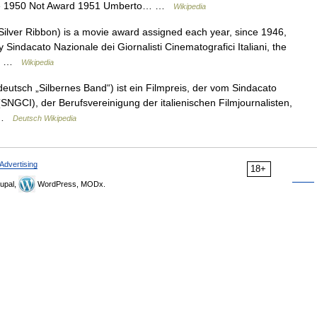
egge 1950 Not Award 1951 Umberto… …
Wikipedia
ilver Ribbon) is a movie award assigned each year, since 1946,
Sindacato Nazionale dei Giornalisti Cinematografici Italiani, the
o d …
Wikipedia
eutsch „Silbernes Band“) ist ein Filmpreis, der vom Sindacato
 (SNGCI), der Berufsvereinigung der italienischen Filmjournalisten,
… …
Deutsch Wikipedia
Advertising
18+
upal,
WordPress, MODx.