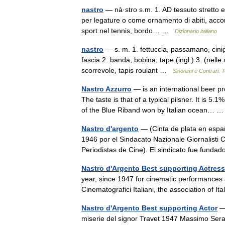
nastro
— nà·stro s.m. 1. AD tessuto stretto e 
per legature o come ornamento di abiti, acco
sport nel tennis, bordo… …
Dizionario italiano
nastro
— s. m. 1. fettuccia, passamano, cinigli
fascia 2. banda, bobina, tape (ingl.) 3. (nel
scorrevole, tapis roulant …
Sinonimi e Contrari. 
Nastro Azzurro
— is an international beer p
The taste is that of a typical pilsner. It is 
of the Blue Riband won by Italian ocean…
Nastro d'argento
— (Cinta de plata en espa
1946 por el Sindacato Nazionale Giornalisti C
Periodistas de Cine). El sindicato fue fun
Nastro d'Argento Best supporting Actress
year, since 1947 for cinematic performances 
Cinematografici Italiani, the association of It
Nastro d'Argento Best supporting Actor
— 
miserie del signor Travet 1947 Massimo Serat