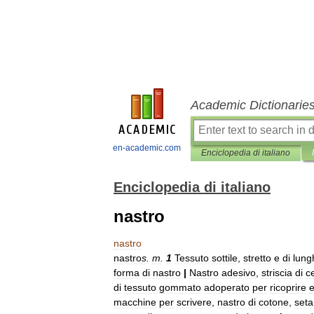
Academic Dictionarie
en-academic.com
Enciclopedia di italiano
Enciclopedia di italiano
nastro
nastro
nastro
s
.
m
.
1
Tessuto
sottile
,
stretto
e
di
lung
forma
di
nastro
|
Nastro
adesivo
,
striscia
di
c
di
tessuto
gommato
adoperato
per
ricoprire
macchine
per
scrivere
,
nastro
di
cotone
,
seta