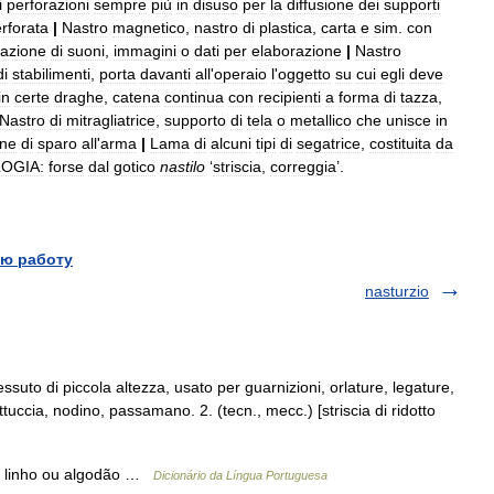
i
perforazioni
sempre
più
in
disuso
per
la
diffusione
dei
supporti
rforata
|
Nastro
magnetico
,
nastro
di
plastica
,
carta
e
sim
.
con
razione
di
suoni
,
immagini
o
dati
per
elaborazione
|
Nastro
di
stabilimenti
,
porta
davanti
all
'
operaio
l
'
oggetto
su
cui
egli
deve
in
certe
draghe
,
catena
continua
con
recipienti
a
forma
di
tazza
,
Nastro
di
mitragliatrice
,
supporto
di
tela
o
metallico
che
unisce
in
one
di
sparo
all
'
arma
|
Lama
di
alcuni
tipi
di
segatrice
,
costituita
da
OGIA:
forse
dal
gotico
nastilo
‘
striscia
,
correggia
’.
ю работу
nasturzio
tessuto di piccola altezza, usato per guarnizioni, orlature, legature,
ettuccia, nodino, passamano. 2. (tecn., mecc.) [striscia di ridotto
de linho ou algodão …
Dicionário da Língua Portuguesa