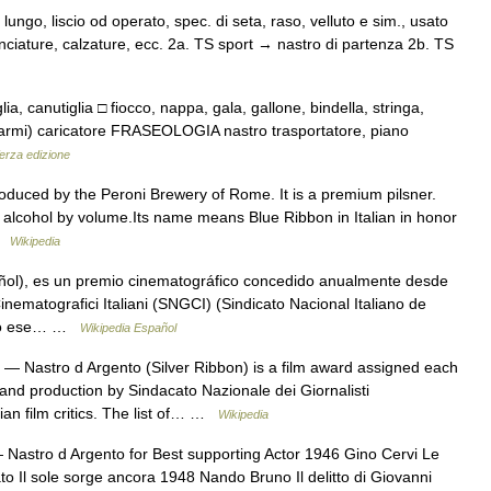
lungo, liscio od operato, spec. di seta, raso, velluto e sim., usato
nciature, calzature, ecc. 2a. TS sport → nastro di partenza 2b. TS
a, canutiglia □ fiocco, nappa, gala, gallone, bindella, stringa,
le armi) caricatore FRASEOLOGIA nastro trasportatore, piano
Terza edizione
roduced by the Peroni Brewery of Rome. It is a premium pilsner.
5.1% alcohol by volume.Its name means Blue Ribbon in Italian in honor
 …
Wikipedia
ñol), es un premio cinematográfico concedido anualmente desde
inematografici Italiani (SNGCI) (Sindicato Nacional Italiano de
dado ese… …
Wikipedia Español
— Nastro d Argento (Silver Ribbon) is a film award assigned each
and production by Sindacato Nazionale dei Giornalisti
alian film critics. The list of… …
Wikipedia
Nastro d Argento for Best supporting Actor 1946 Gino Cervi Le
o Il sole sorge ancora 1948 Nando Bruno Il delitto di Giovanni